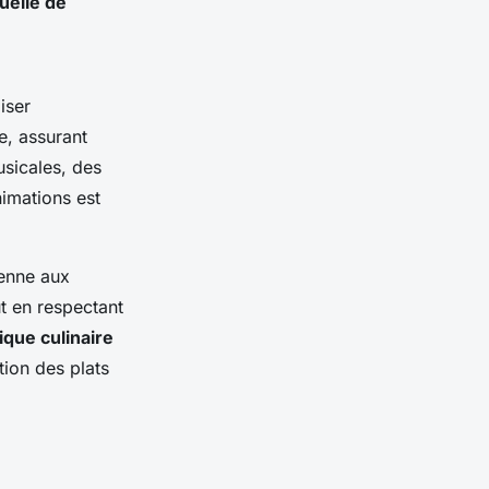
uelle de
iser
le, assurant
usicales, des
nimations est
ienne aux
ut en respectant
que culinaire
tion des plats