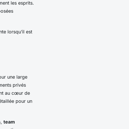
ent les esprits.
oposées
e lorsqu’il est
our une large
ments privés
ont au cœur de
taillée pour un
s
,
team