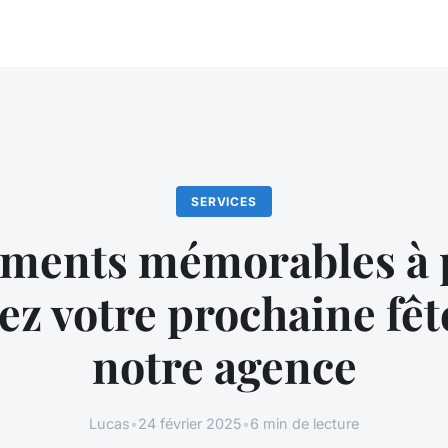
SERVICES
ments mémorables à p
ez votre prochaine fêt
notre agence
Lucas
•
24 février 2025
•
6 min de lecture