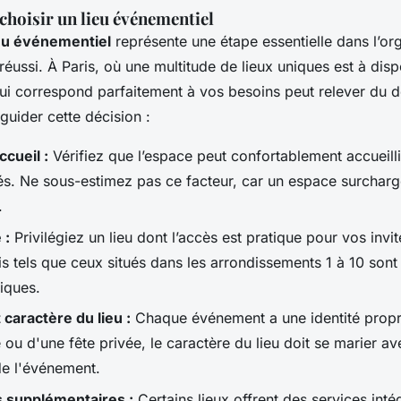
choisir un lieu événementiel
eu événementiel
représente une étape essentielle dans l’or
éussi. À Paris, où une multitude de lieux uniques est à disp
 qui correspond parfaitement à vos besoins peut relever du dé
 guider cette décision :
ccueil :
Vérifiez que l’espace peut confortablement accueill
tés. Ne sous-estimez pas ce facteur, car un espace surcharg
.
 :
Privilégiez un lieu dont l’accès est pratique pour vos invit
is tels que ceux situés dans les arrondissements 1 à 10 son
iques.
caractère du lieu :
Chaque événement a une identité propre
ou d'une fête privée, le caractère du lieu doit se marier av
de l'événement.
supplémentaires :
Certains lieux offrent des services intég