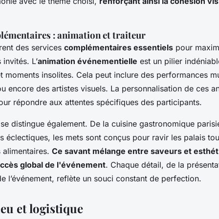
monie avec le thème choisi,
renforçant ainsi la cohésion vis
lémentaires : animation et traiteur
rent des services
complémentaires essentiels
pour maxim
invités. L’
animation événementielle
est un pilier indéniab
et moments insolites. Cela peut inclure des performances m
 ou encore des artistes visuels. La personnalisation de ces a
our répondre aux attentes spécifiques des participants.
r se distingue également. De la cuisine gastronomique paris
s éclectiques, les mets sont conçus pour ravir les palais to
s alimentaires.
Ce savant mélange entre saveurs et esthéti
uccès global de l'événement
. Chaque détail, de la présenta
de l’événement, reflète un souci constant de perfection.
eu et logistique