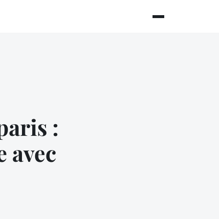
aris :
e avec