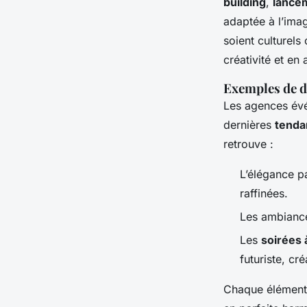
building
,
lance
adaptée à l’ima
soient culturels 
créativité et en 
Exemples de d
Les agences évé
dernières
tenda
retrouve :
L’élégance p
raffinées.
Les ambiance
Les
soirées
futuriste, cr
Chaque élément 