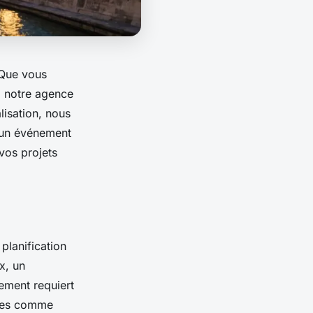
 Que vous
, notre agence
lisation, nous
r un événement
vos projets
lanification
x, un
ement requiert
nces comme