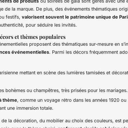
ments de produits
ou soirées de gala sont gérés avec une 
ge de la marque. De plus, des événements thématiques origi
ou festifs,
valorisent souvent le patrimoine unique de Par
authenticité, pour séduire les invités.
écors et thèmes populaires
nementielles proposent des thématiques sur-mesure en s’in
nces événementielles
. Parmi les décors fréquemment ado
arisienne mettant en scène des lumières tamisées et décorat
s bohèmes ou champêtres, très prisées pour les mariages.
 à thème
, comme un voyage rétro dans les années 1920 ou
éant une immersion totale.
de la décoration, du mobilier au choix des couleurs, est p