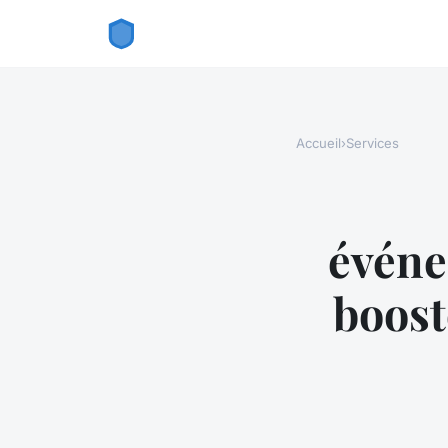
Accueil
›
Services
événe
boost