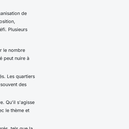
ganisation de
osition,
fi. Plusieurs
ir le nombre
é peut nuire à
és. Les quartiers
t souvent des
. Qu'il s'agisse
ec le thème et
rés, tels que la