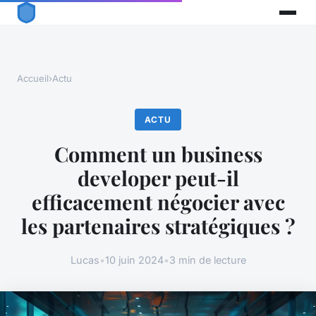
Accueil
›
Actu
ACTU
Comment un business
developer peut-il
efficacement négocier avec
les partenaires stratégiques ?
Lucas
•
10 juin 2024
•
3 min de lecture