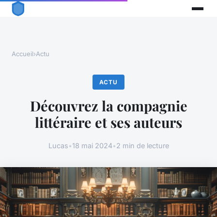
Accueil
›
Actu
ACTU
Découvrez la compagnie
littéraire et ses auteurs
Lucas
•
18 mai 2024
•
2 min de lecture